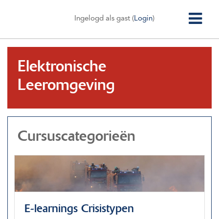
Ga naar hoofdinhoud
Zijp
Ingelogd als gast (
Login
)
Elektronische
Leeromgeving
Cursuscategorieën
E-learnings Crisistypen