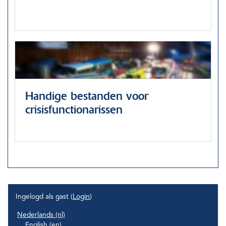
Handige bestanden voor
crisisfunctionarissen
Ingelogd als gast (
Login
)
Nederlands ‎(nl)‎
English ‎(en)‎