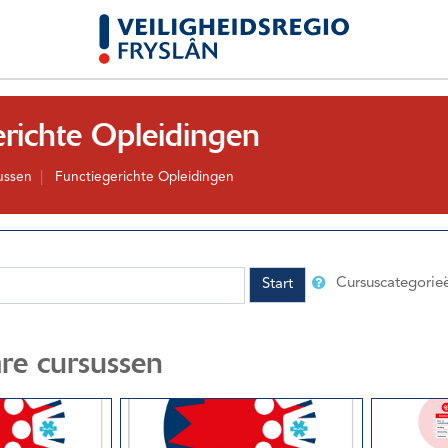
erichte Opleidingen
ussen
Functiegerichte Opleidingen
Cursuscategorie
Start
re cursussen