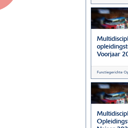
Multidiscipl
opleidingst
Voorjaar 2
Functiegerichte O
Multidiscipl
Opleidingst