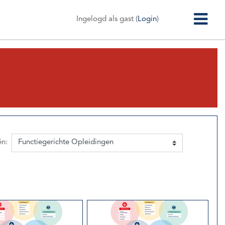
Zijp
Ingelogd als gast (
Login
)
ën: