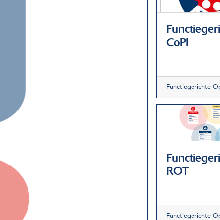
Functieger
CoPI
Functiegerichte O
Functieger
ROT
Functiegerichte O