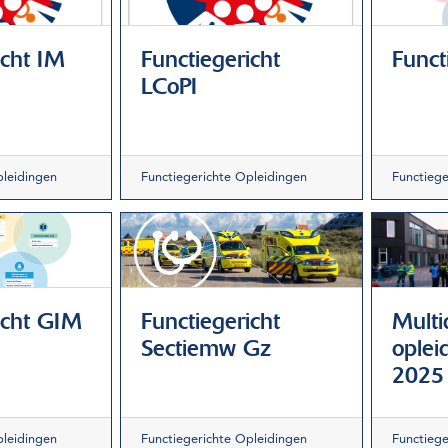
icht IM
Functiegericht
Funct
LCoPI
pleidingen
Functiegerichte Opleidingen
Functiege
icht GIM
Functiegericht
Multid
Sectiemw Gz
opleid
2025
pleidingen
Functiegerichte Opleidingen
Functiege