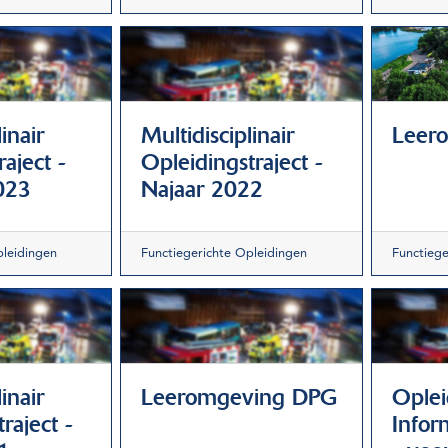
inair
Multidisciplinair
Leer
raject -
Opleidingstraject -
023
Najaar 2022
pleidingen
Functiegerichte Opleidingen
Functiege
inair
Leeromgeving DPG
Oplei
raject -
Infor